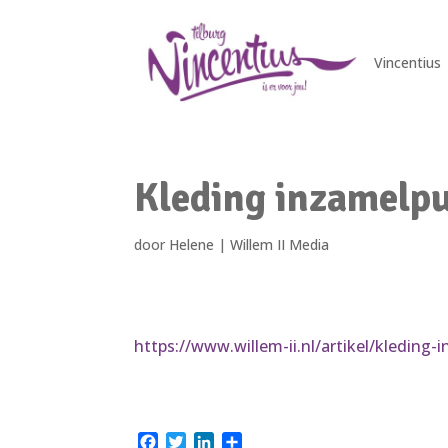
Vincentius
Kleding inzamelpu
door
Helene
|
Willem II Media
https://www.willem-ii.nl/artikel/kleding-
F
T
L
D