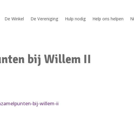
De Winkel
De Vereniging
Hulp nodig
Help ons helpen
N
nten bij Willem II
inzamelpunten-bij-willem-ii