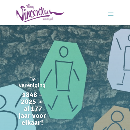
De
vereniging
1848 –
2025 •
al 177
jaar voor
elkaar!