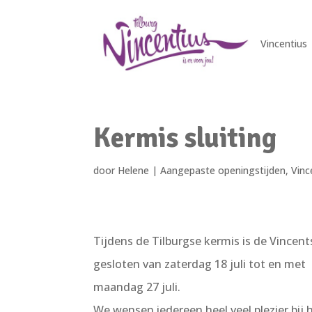
Vincentius
Kermis sluiting
door
Helene
|
Aangepaste openingstijden
,
Vinc
Tijdens de Tilburgse kermis is de Vincen
gesloten van zaterdag 18 juli tot en met
maandag 27 juli.
We wensen iedereen heel veel plezier bij 