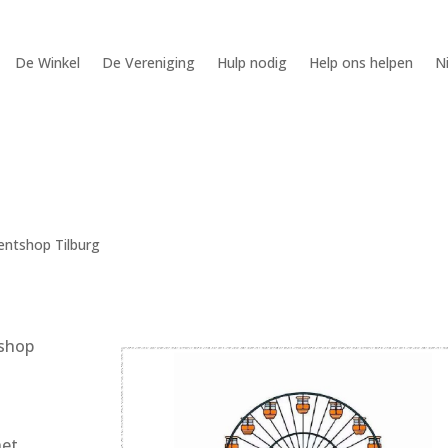
De Winkel
De Vereniging
Hulp nodig
Help ons helpen
N
entshop Tilburg
tshop
het